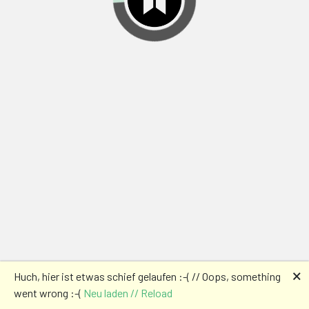
🗙
Huch, hier ist etwas schief gelaufen :-( // Oops, something
went wrong :-(
Neu laden // Reload