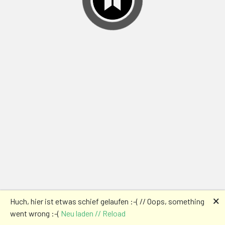
🗙
Huch, hier ist etwas schief gelaufen :-( // Oops, something
went wrong :-(
Neu laden // Reload