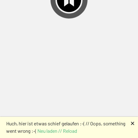
🗙
Huch, hier ist etwas schief gelaufen :-( // Oops, something
went wrong :-(
Neu laden // Reload