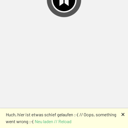
🗙
Huch, hier ist etwas schief gelaufen :-( // Oops, something
went wrong :-(
Neu laden // Reload