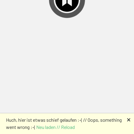
🗙
Huch, hier ist etwas schief gelaufen :-( // Oops, something
went wrong :-(
Neu laden // Reload