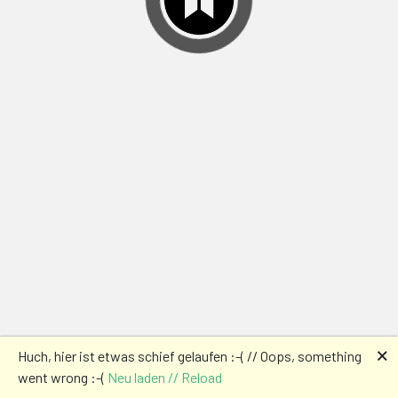
🗙
Huch, hier ist etwas schief gelaufen :-( // Oops, something
went wrong :-(
Neu laden // Reload