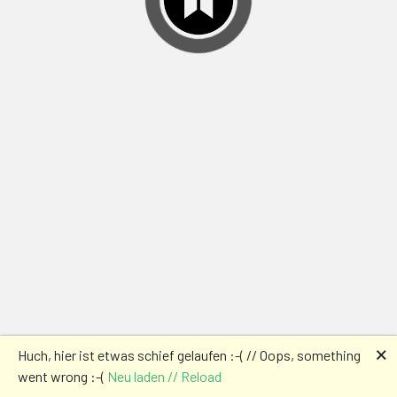
🗙
Huch, hier ist etwas schief gelaufen :-( // Oops, something
went wrong :-(
Neu laden // Reload