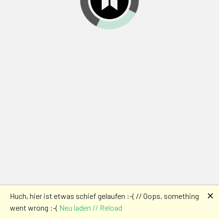
🗙
Huch, hier ist etwas schief gelaufen :-( // Oops, something
went wrong :-(
Neu laden // Reload