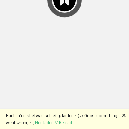
🗙
Huch, hier ist etwas schief gelaufen :-( // Oops, something
went wrong :-(
Neu laden // Reload