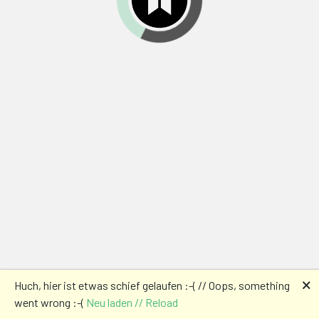
🗙
Huch, hier ist etwas schief gelaufen :-( // Oops, something
went wrong :-(
Neu laden // Reload