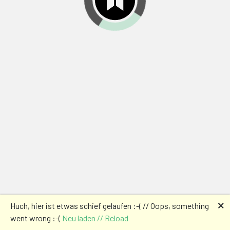
🗙
Huch, hier ist etwas schief gelaufen :-( // Oops, something
went wrong :-(
Neu laden // Reload