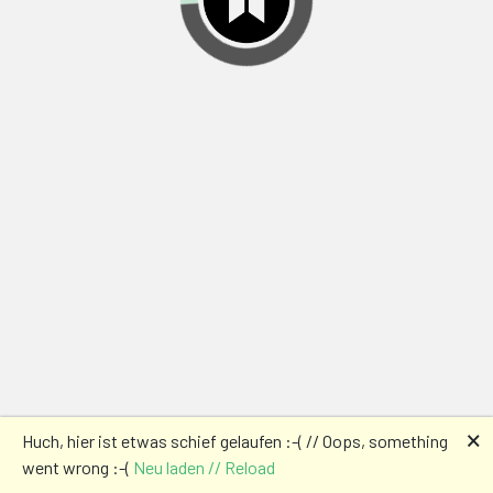
🗙
Huch, hier ist etwas schief gelaufen :-( // Oops, something
went wrong :-(
Neu laden // Reload