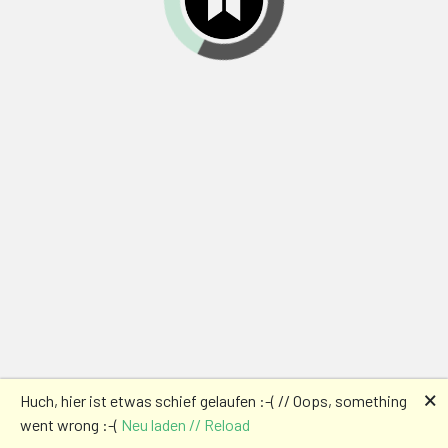
🗙
Huch, hier ist etwas schief gelaufen :-( // Oops, something
went wrong :-(
Neu laden // Reload