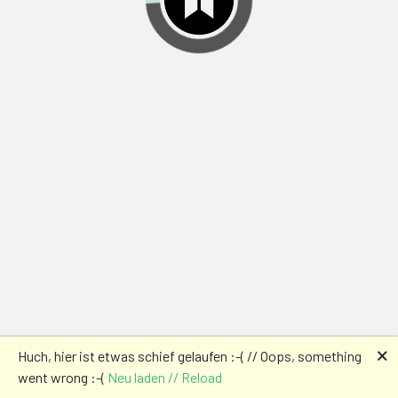
🗙
Huch, hier ist etwas schief gelaufen :-( // Oops, something
went wrong :-(
Neu laden // Reload