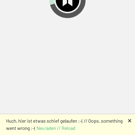
🗙
Huch, hier ist etwas schief gelaufen :-( // Oops, something
went wrong :-(
Neu laden // Reload