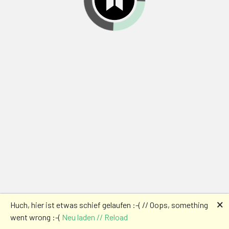
🗙
Huch, hier ist etwas schief gelaufen :-( // Oops, something
went wrong :-(
Neu laden // Reload