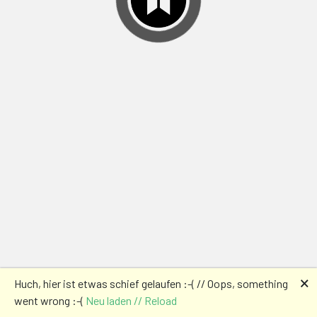
🗙
Huch, hier ist etwas schief gelaufen :-( // Oops, something
went wrong :-(
Neu laden // Reload