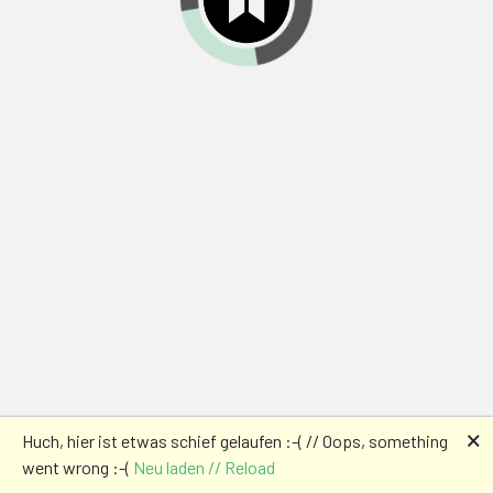
🗙
Huch, hier ist etwas schief gelaufen :-( // Oops, something
went wrong :-(
Neu laden // Reload