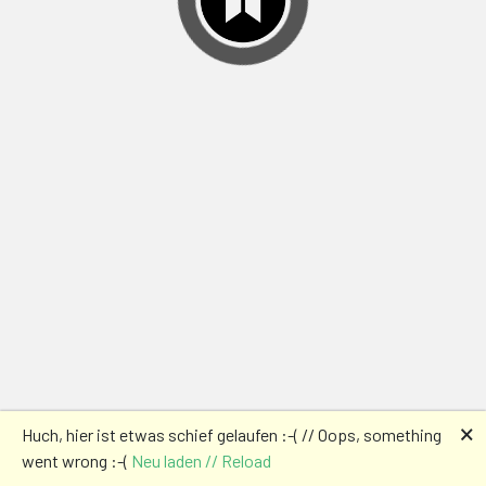
🗙
Huch, hier ist etwas schief gelaufen :-( // Oops, something
went wrong :-(
Neu laden // Reload