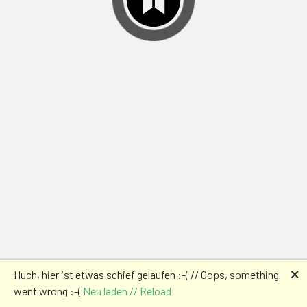
🗙
Huch, hier ist etwas schief gelaufen :-( // Oops, something
went wrong :-(
Neu laden // Reload