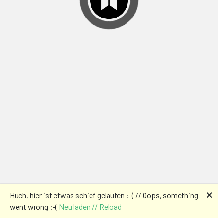
🗙
Huch, hier ist etwas schief gelaufen :-( // Oops, something
went wrong :-(
Neu laden // Reload