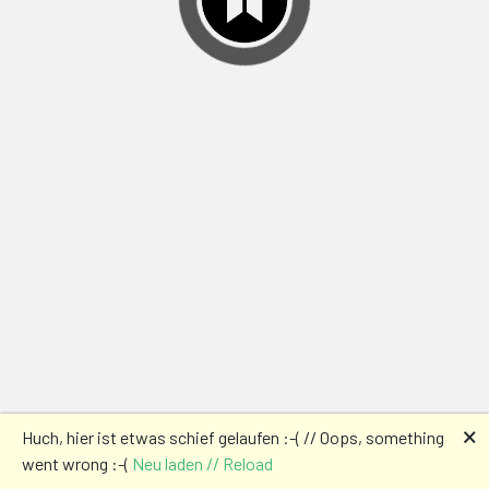
🗙
Huch, hier ist etwas schief gelaufen :-( // Oops, something
went wrong :-(
Neu laden // Reload