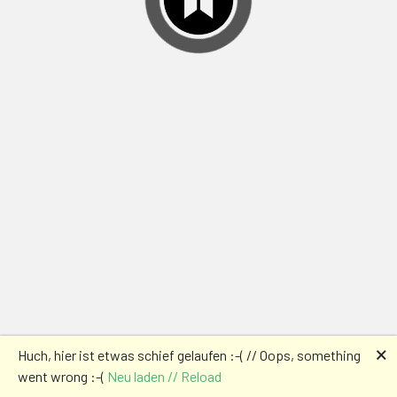
🗙
Huch, hier ist etwas schief gelaufen :-( // Oops, something
went wrong :-(
Neu laden // Reload