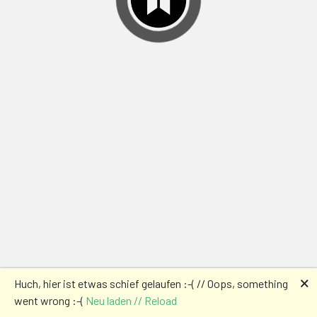
🗙
Huch, hier ist etwas schief gelaufen :-( // Oops, something
went wrong :-(
Neu laden // Reload