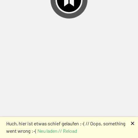
🗙
Huch, hier ist etwas schief gelaufen :-( // Oops, something
went wrong :-(
Neu laden // Reload