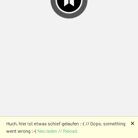
🗙
Huch, hier ist etwas schief gelaufen :-( // Oops, something
went wrong :-(
Neu laden // Reload