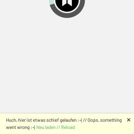
🗙
Huch, hier ist etwas schief gelaufen :-( // Oops, something
went wrong :-(
Neu laden // Reload