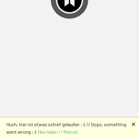
🗙
Huch, hier ist etwas schief gelaufen :-( // Oops, something
went wrong :-(
Neu laden // Reload