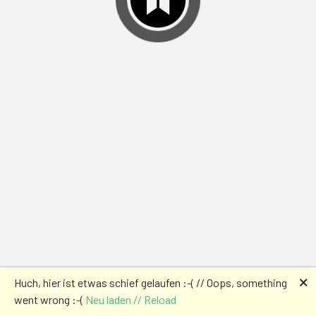
🗙
Huch, hier ist etwas schief gelaufen :-( // Oops, something
went wrong :-(
Neu laden // Reload