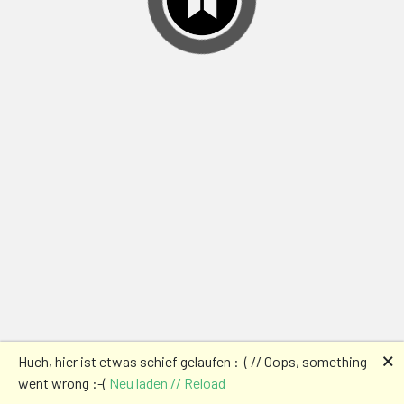
🗙
Huch, hier ist etwas schief gelaufen :-( // Oops, something
went wrong :-(
Neu laden // Reload