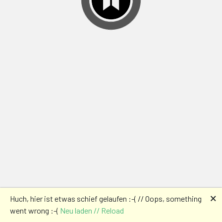
🗙
Huch, hier ist etwas schief gelaufen :-( // Oops, something
went wrong :-(
Neu laden // Reload