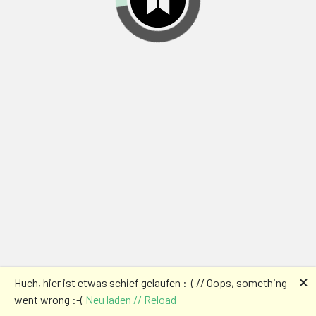
🗙
Huch, hier ist etwas schief gelaufen :-( // Oops, something
went wrong :-(
Neu laden // Reload