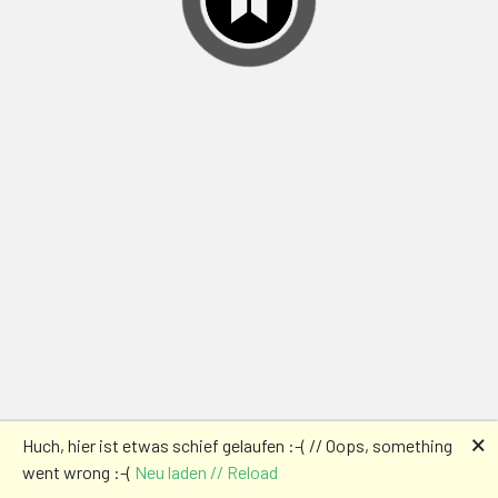
🗙
Huch, hier ist etwas schief gelaufen :-( // Oops, something
went wrong :-(
Neu laden // Reload