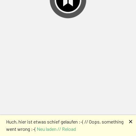
🗙
Huch, hier ist etwas schief gelaufen :-( // Oops, something
went wrong :-(
Neu laden // Reload