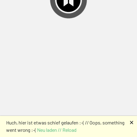
🗙
Huch, hier ist etwas schief gelaufen :-( // Oops, something
went wrong :-(
Neu laden // Reload