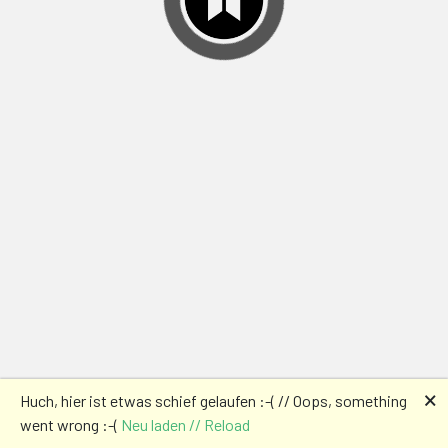
🗙
Huch, hier ist etwas schief gelaufen :-( // Oops, something
went wrong :-(
Neu laden // Reload