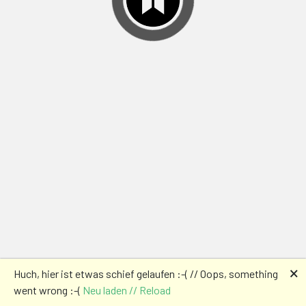
🗙
Huch, hier ist etwas schief gelaufen :-( // Oops, something
went wrong :-(
Neu laden // Reload