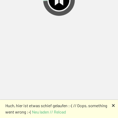
🗙
Huch, hier ist etwas schief gelaufen :-( // Oops, something
went wrong :-(
Neu laden // Reload