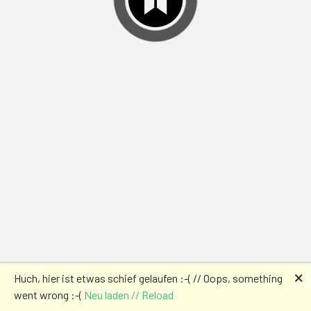
🗙
Huch, hier ist etwas schief gelaufen :-( // Oops, something
went wrong :-(
Neu laden // Reload