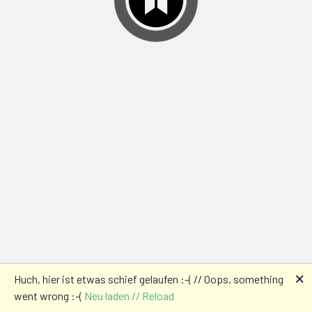
🗙
Huch, hier ist etwas schief gelaufen :-( // Oops, something
went wrong :-(
Neu laden // Reload