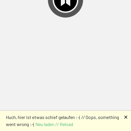
🗙
Huch, hier ist etwas schief gelaufen :-( // Oops, something
went wrong :-(
Neu laden // Reload