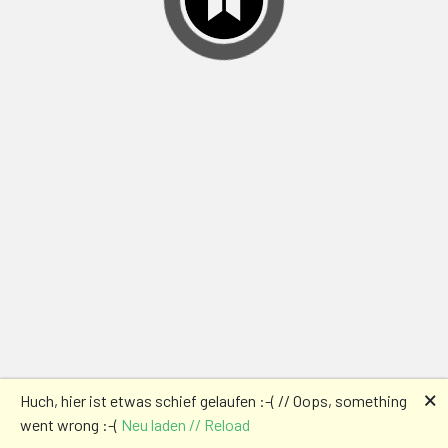
🗙
Huch, hier ist etwas schief gelaufen :-( // Oops, something
went wrong :-(
Neu laden // Reload