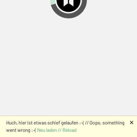
🗙
Huch, hier ist etwas schief gelaufen :-( // Oops, something
went wrong :-(
Neu laden // Reload