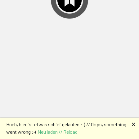
🗙
Huch, hier ist etwas schief gelaufen :-( // Oops, something
went wrong :-(
Neu laden // Reload