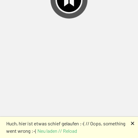
🗙
Huch, hier ist etwas schief gelaufen :-( // Oops, something
went wrong :-(
Neu laden // Reload