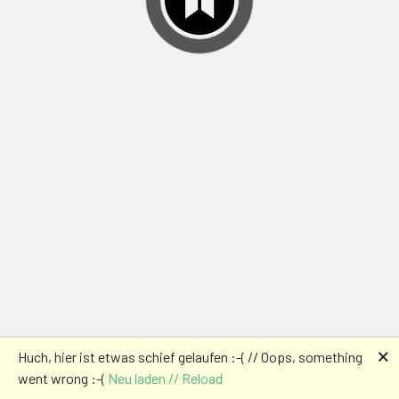
🗙
Huch, hier ist etwas schief gelaufen :-( // Oops, something
went wrong :-(
Neu laden // Reload