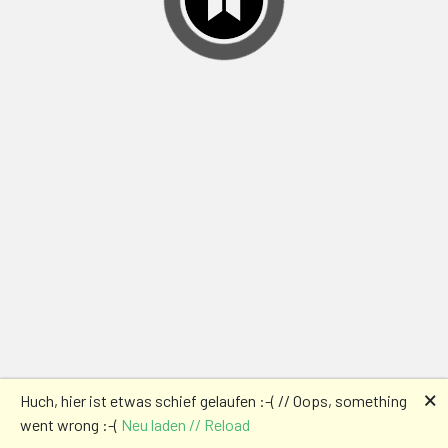
🗙
Huch, hier ist etwas schief gelaufen :-( // Oops, something
went wrong :-(
Neu laden // Reload