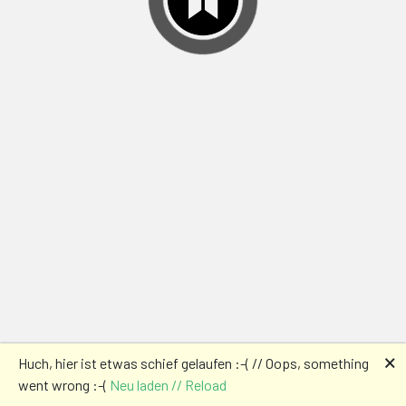
🗙
Huch, hier ist etwas schief gelaufen :-( // Oops, something
went wrong :-(
Neu laden // Reload