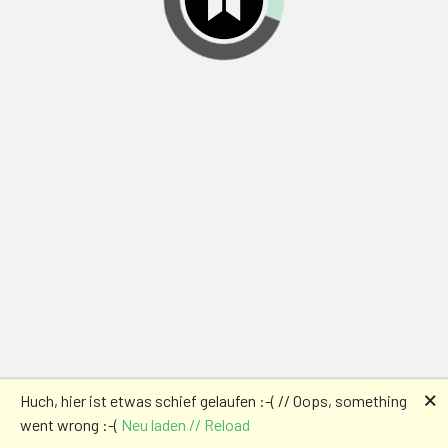
🗙
Huch, hier ist etwas schief gelaufen :-( // Oops, something
went wrong :-(
Neu laden // Reload