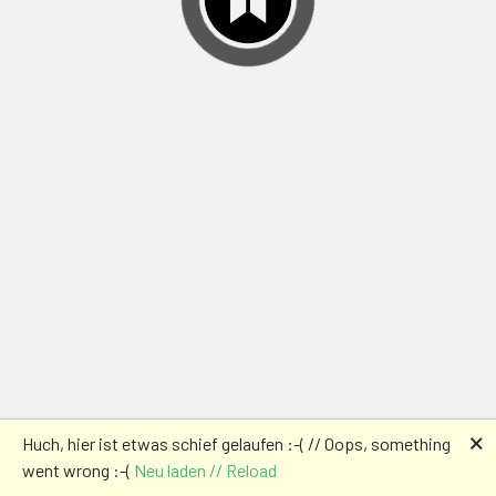
🗙
Huch, hier ist etwas schief gelaufen :-( // Oops, something
went wrong :-(
Neu laden // Reload